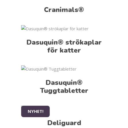
Cranimals®
Dasuquin® strökaplar
för katter
Dasuquin®
Tuggtabletter
NYHET!
Deliguard