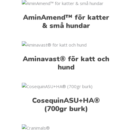
AminAmend™ för katter
& små hundar
Aminavast® för katt och
hund
CosequinASU+HA®
(700gr burk)