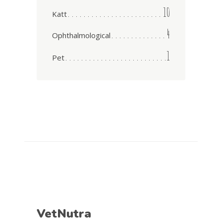
10
Katt
4
Ophthalmological
1
Pet
VetNutra