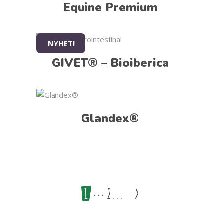
Equine Premium
NYHET!
GIVET® – Bioiberica
Glandex®
1
2
>