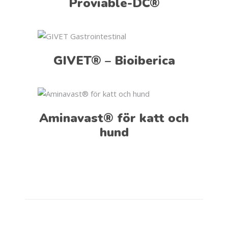
Proviable-DC®
GIVET® – Bioiberica
Aminavast® för katt och
hund