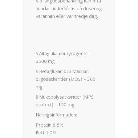
Vid långtidsbehandling kan ofta
hundar underhållas på dosering
varannan eller var tredje dag.
§ Alfaglukan butyrogenik –
2500 mg
§ Betaglukan och Mannan
oligosackarider (MOS) – 300
mg
§ Mukopolysackarider (MPS
protect) – 120 mg
Näringsinformation:
Protein 6,5%
Fett 1,2%