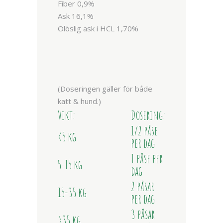
Fiber 0,9%
Ask 16,1%
Olöslig ask i HCL 1,70%
(Doseringen gäller för både
katt & hund.)
Vikt:
Dosering:
1/2 påse
<5 kg
per dag
1 påse per
5-15 kg
dag
2 påsar
15-35 kg
per dag
3 påsar
>35 kg