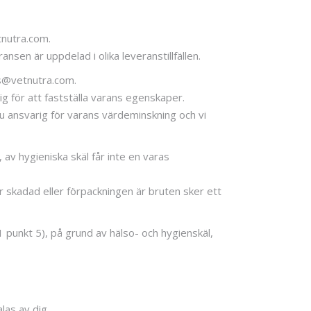
tnutra.com.
sen är uppdelad i olika leveranstillfällen.
ss@vetnutra.com.
g för att fastställa varans egenskaper.
u ansvarig för varans värdeminskning och vi
av hygieniska skäl får inte en varas
r skadad eller förpackningen är bruten sker ett
 punkt 5), på grund av hälso- och hygienskäl,
las av dig.