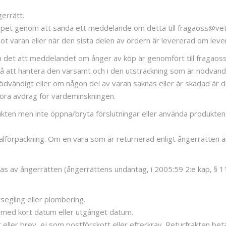
errätt.
 köpet genom att sända ett meddelande om detta till fragaoss@ve
 varan eller när den sista delen av ordern är levererad om leveran
ån det att meddelandet om ånger av köp är genomfört till fragao
å att hantera den varsamt och i den utsträckning som är nödvändi
vändigt eller om någon del av varan saknas eller är skadad är d
 göra avdrag för värdeminskningen.
ten men inte öppna/bryta förslutningar eller använda produkten, 
inalförpackning. Om en vara som är returnerad enligt ångerrätten ä
as av ångerrätten (ångerrättens undantag, i 2005:59 2:e kap, § 11
rsegling eller plombering.
a med kort datum eller utgånget datum.
eller brev, ej som postförskott eller efterkrav. Returfrakten beta