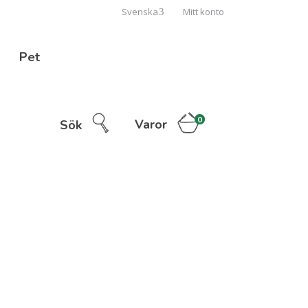
Svenska
Mitt konto
Pet
0
Varor
Sök