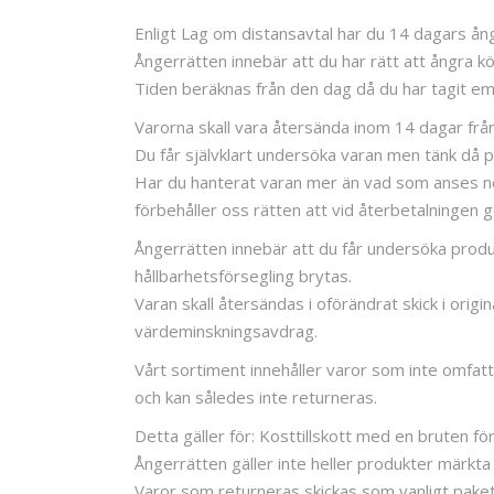
Enligt Lag om distansavtal har du 14 dagars ång
Ångerrätten innebär att du har rätt att ångra
Tiden beräknas från den dag då du har tagit emot
Varorna skall vara återsända inom 14 dagar fr
Du får självklart undersöka varan men tänk då p
Har du hanterat varan mer än vad som anses nöd
förbehåller oss rätten att vid återbetalningen
Ångerrätten innebär att du får undersöka produk
hållbarhetsförsegling brytas.
Varan skall återsändas i oförändrat skick i orig
värdeminskningsavdrag.
Vårt sortiment innehåller varor som inte omfatt
och kan således inte returneras.
Detta gäller för: Kosttillskott med en bruten fö
Ångerrätten gäller inte heller produkter märkt
Varor som returneras skickas som vanligt paket 