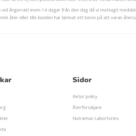
 vid ångerrätt inom 14 dagar från den dag då vi mottagit meddel
mmit åter eller tills kunden har lämnat ett bevis på att varan åter
kar
Sidor
a
Retur policy
org
Återförsäljare
kter
Nutramax Labortories
kta