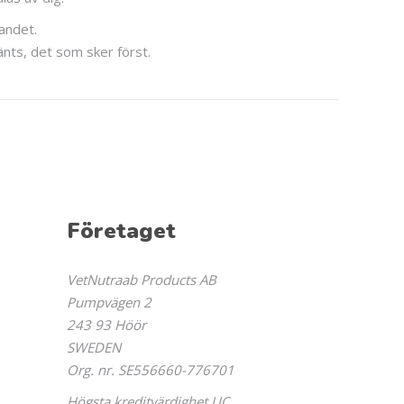
andet.
sänts, det som sker först.
Företaget
VetNutraab Products AB
Pumpvägen 2
243 93 Höör
SWEDEN
Org. nr. SE556660-776701
Högsta kreditvärdighet UC