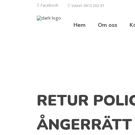
Facebook
Växel: 0413 263 91
Hem
Om oss
K
RETUR POLI
ÅNGERRÄTT