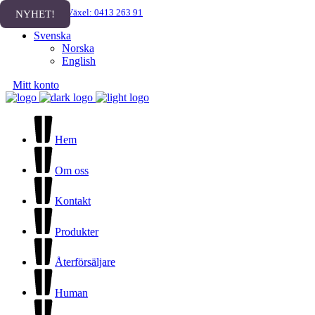
Facebook
Växel: 0413 263 91
NYHET!
Svenska
Norska
English
Mitt konto
Hem
Om oss
Kontakt
Produkter
Återförsäljare
Human