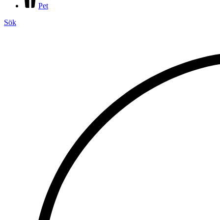
Pet
Sök