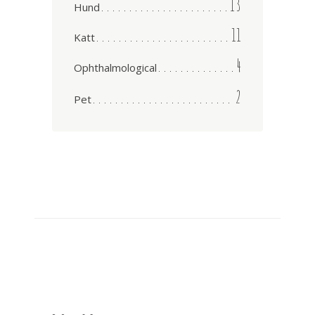
13
Hund
11
Katt
4
Ophthalmological
2
Pet