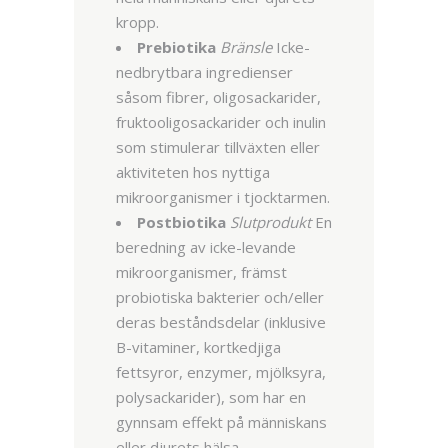
kropp.
Prebiotika
Bränsle
Icke-
nedbrytbara ingredienser
såsom fibrer, oligosackarider,
fruktooligosackarider och inulin
som stimulerar tillväxten eller
aktiviteten hos nyttiga
mikroorganismer i tjocktarmen.
Postbiotika
Slutprodukt
En
beredning av icke-levande
mikroorganismer, främst
probiotiska bakterier och/eller
deras beståndsdelar (inklusive
B-vitaminer, kortkedjiga
fettsyror, enzymer, mjölksyra,
polysackarider), som har en
gynnsam effekt på människans
eller djurets hälsa.