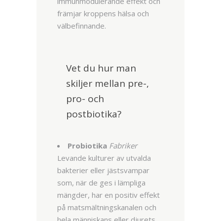
immunmodulerande effekt och
främjar kroppens hälsa och
välbefinnande.
Vet du hur man
skiljer mellan pre-,
pro- och
postbiotika?
Probiotika
Fabriker
Levande kulturer av utvalda
bakterier eller jästsvampar
som, när de ges i lämpliga
mängder, har en positiv effekt
på matsmältningskanalen och
hela människans eller djurets