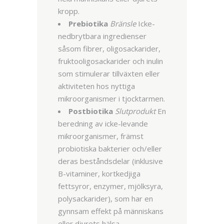
kropp.
Prebiotika
Bränsle
Icke-
nedbrytbara ingredienser
såsom fibrer, oligosackarider,
fruktooligosackarider och inulin
som stimulerar tillväxten eller
aktiviteten hos nyttiga
mikroorganismer i tjocktarmen.
Postbiotika
Slutprodukt
En
beredning av icke-levande
mikroorganismer, främst
probiotiska bakterier och/eller
deras beståndsdelar (inklusive
B-vitaminer, kortkedjiga
fettsyror, enzymer, mjölksyra,
polysackarider), som har en
gynnsam effekt på människans
eller djurets hälsa.