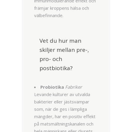
immunmodulerande effekt och
främjar kroppens hälsa och
välbefinnande.
Vet du hur man
skiljer mellan pre-,
pro- och
postbiotika?
Probiotika
Fabriker
Levande kulturer av utvalda
bakterier eller jästsvampar
som, när de ges i lämpliga
mängder, har en positiv effekt
på matsmältningskanalen och
hela människans eller djurets